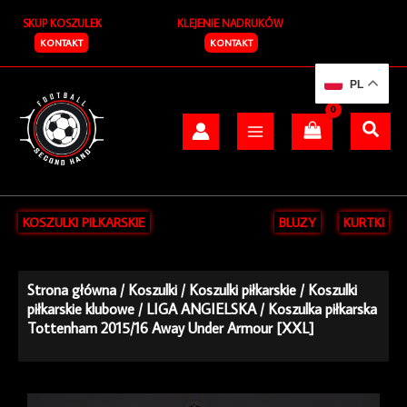
Przejdź
SKUP KOSZULEK
KLEJENIE NADRUKÓW
do
treści
KONTAKT
KONTAKT
PL
KOSZULKI PIŁKARSKIE
BLUZY
KURTKI
Strona główna
/
Koszulki
/
Koszulki piłkarskie
/
Koszulki
piłkarskie klubowe
/
LIGA ANGIELSKA
/ Koszulka piłkarska
Tottenham 2015/16 Away Under Armour [XXL]