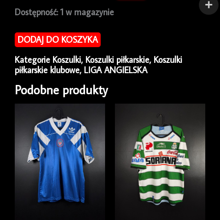
ilość
Dostępność:
1 w magazynie
Koszulka
piłkarska
DODAJ DO KOSZYKA
Tottenham
2002/03
Kategorie
Koszulki
,
Koszulki piłkarskie
,
Koszulki
Third
piłkarskie klubowe
,
LIGA ANGIELSKA
Kappa
[XL]
Podobne produkty