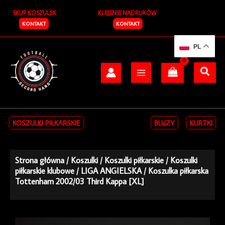
Przejdź
SKUP KOSZULEK
KLEJENIE NADRUKÓW
do
treści
KONTAKT
KONTAKT
PL
KOSZULKI PIŁKARSKIE
BLUZY
KURTKI
Strona główna
/
Koszulki
/
Koszulki piłkarskie
/
Koszulki
piłkarskie klubowe
/
LIGA ANGIELSKA
/ Koszulka piłkarska
Tottenham 2002/03 Third Kappa [XL]