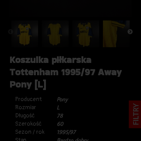
Koszulka piłkarska
Tottenham 1995/97 Away
Pony [L]
Producent
Pony
FILTRY
Rozmiar
L
Długość
78
Szerokość
60
Sezon / rok
1995/97
Stan
Bardzo dobry