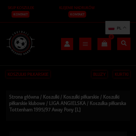
Przejdź
SKUP KOSZULEK
KLEJENIE NADRUKÓW
do
treści
KONTAKT
KONTAKT
PL
KOSZULKI PIŁKARSKIE
BLUZY
KURTKI
Strona główna
/
Koszulki
/
Koszulki piłkarskie
/
Koszulki
piłkarskie klubowe
/
LIGA ANGIELSKA
/ Koszulka piłkarska
Tottenham 1995/97 Away Pony [L]