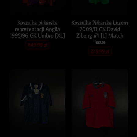
Koszulka piłkarska
Koszulka Piłkarska Luzern
reprezentacji Anglia
2009/11 GK David
1995/96 GK Umbro [XL]
Zibung #1 [L] Match
Issue
849.99
zł
279.99
zł