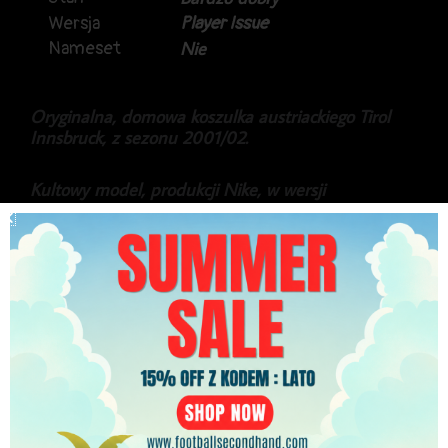
Wersja
Player Issue
Nameset
Nie
Oryginalna, domowa koszulka austriackiego Tirol
Innsbruck, z sezonu 2001/02.
Kultowy model, produkcji Nike, w wersji
przygotowanej dla zawodnika.
Koszulka za czasów kiedy w Tirolu grał Jerzy
Brzęczek i Radosław Gilewicz.
449.99
zł
PLN