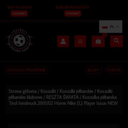
Przejdź
SKUP KOSZULEK
KLEJENIE NADRUKÓW
do
treści
KONTAKT
KONTAKT
PL
KOSZULKI PIŁKARSKIE
BLUZY
KURTKI
Strona główna
/
Koszulki
/
Koszulki piłkarskie
/
Koszulki
piłkarskie klubowe
/
RESZTA ŚWIATA
/ Koszulka piłkarska
Tirol Innsbruck 2001/02 Home Nike [L] Player Issue NEW