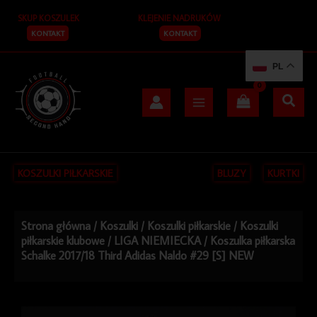
Przejdź
SKUP KOSZULEK
KLEJENIE NADRUKÓW
do
treści
KONTAKT
KONTAKT
PL
KOSZULKI PIŁKARSKIE
BLUZY
KURTKI
Strona główna
/
Koszulki
/
Koszulki piłkarskie
/
Koszulki
piłkarskie klubowe
/
LIGA NIEMIECKA
/ Koszulka piłkarska
Schalke 2017/18 Third Adidas Naldo #29 [S] NEW