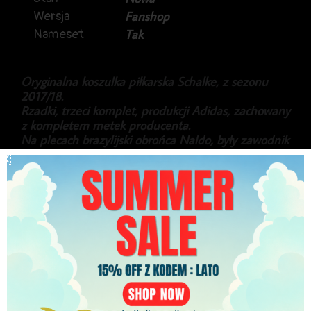
Wersja
Fanshop
Nameset
Tak
Oryginalna koszulka piłkarska Schalke, z sezonu
2017/18.
Rzadki, trzeci komplet, produkcji Adidas, zachowany
z kompletem metek producenta.
Na plecach brazylijski obrońca Naldo, były zawodnik
m.in Werder Brema, czy Vfl Wolfsburg.
Stan idealny.
299.99
zł
Najniższa cena w ciągu ostatnich 30 dni:
299.99
zł
PLN