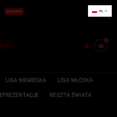
KONTAKT
PL
RTKI
LIGA NIEMIECKA
LIGA WŁOSKA
EPREZENTACJE
RESZTA ŚWIATA