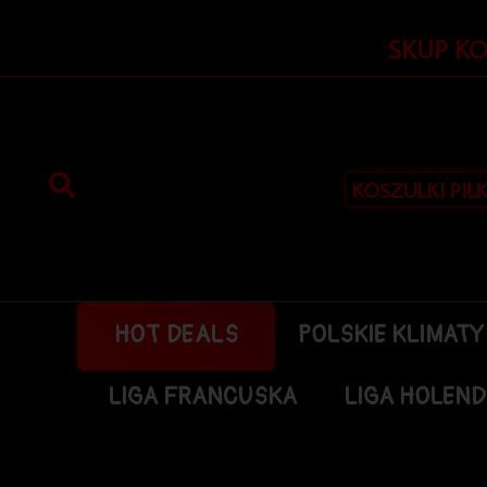
Przejdź
do
SKUP K
treści
KOSZULKI PIŁ
HOT DEALS
POLSKIE KLIMATY
LIGA FRANCUSKA
LIGA HOLEN