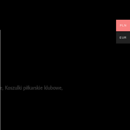
PLN
EUR
ie
,
Koszulki piłkarskie klubowe
,