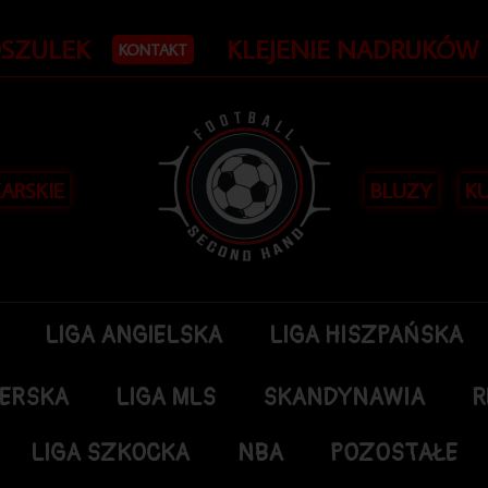
OSZULEK
KLEJENIE NADRUKÓW
KONTAKT
KARSKIE
BLUZY
KU
LIGA ANGIELSKA
LIGA HISZPAŃSKA
DERSKA
LIGA MLS
SKANDYNAWIA
R
LIGA SZKOCKA
NBA
POZOSTAŁE