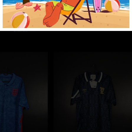
Diadora
[M]