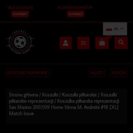
Przejdź
SKUP KOSZULEK
KLEJENIE NADRUKÓW
do
treści
KONTAKT
KONTAKT
PL
KOSZULKI PIŁKARSKIE
BLUZY
KURTKI
Strona główna
/
Koszulki
/
Koszulki piłkarskie
/
Koszulki
piłkarskie reprezentacji
/ Koszulka piłkarska reprezentacji
San Marino 2007/09 Home Virma M. Andreini #18 [XL]
Match Issue