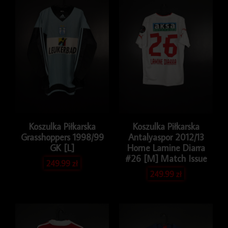
#18
[XL]
Match
Issue
Koszulka Piłkarska
Koszulka Piłkarska
Grasshoppers 1998/99
Antalyaspor 2012/13
GK [L]
Home Lamine Diarra
#26 [M] Match Issue
249.99
zł
249.99
zł