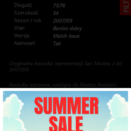
FILTRY
Długość
73/76
Szerokość
54
Sezon / rok
2007/09
Stan
Bardzo dobry
Wersja
Match Issue
Nameset
Tak
Oryginalna koszulka reprezentacji San Marino, z lat
2007/09.
Koszulka meczowa, należąca do Matteo Andreini.
Koszulka pochodzi z pomeczowej wymiany, z meczu
kwalifikacyjnego do World Cup, przeciwko
reprezentacji Polski, 10.09.2008r. (debiut Roberta
Lewandowskiego).