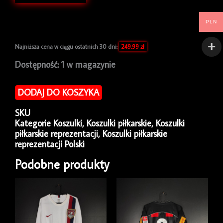
PLN
Najniższa cena w ciągu ostatnich 30 dni:
249.99
zł
ilość
Dostępność:
1 w magazynie
Koszulka
piłkarska
DODAJ DO KOSZYKA
reprezentacji
Polska
SKU
2016/18
Kategorie
Koszulki
,
Koszulki piłkarskie
,
Koszulki
Home
piłkarskie reprezentacji
,
Koszulki piłkarskie
Nike
reprezentacji Polski
[XL]
Podobne produkty