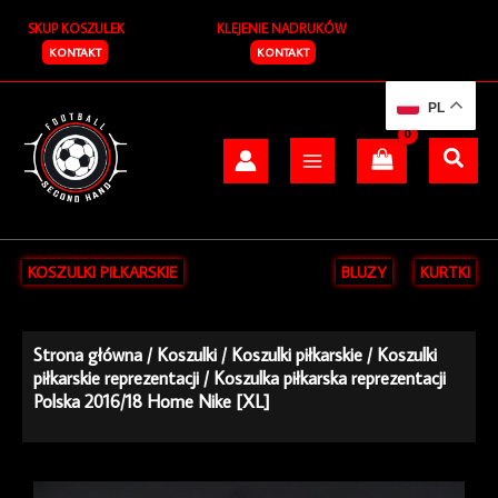
Przejdź
SKUP KOSZULEK
KLEJENIE NADRUKÓW
do
treści
KONTAKT
KONTAKT
PL
KOSZULKI PIŁKARSKIE
BLUZY
KURTKI
Strona główna
/
Koszulki
/
Koszulki piłkarskie
/
Koszulki
piłkarskie reprezentacji
/ Koszulka piłkarska reprezentacji
Polska 2016/18 Home Nike [XL]