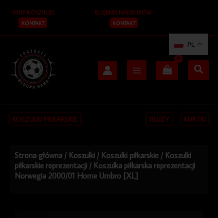
Przejdź
SKUP KOSZULEK
KLEJENIE NADRUKÓW
do
treści
KONTAKT
KONTAKT
PL
KOSZULKI PIŁKARSKIE
BLUZY
KURTKI
Strona główna
/
Koszulki
/
Koszulki piłkarskie
/
Koszulki
piłkarskie reprezentacji
/ Koszulka piłkarska reprezentacji
Norwegia 2000/01 Home Umbro [XL]