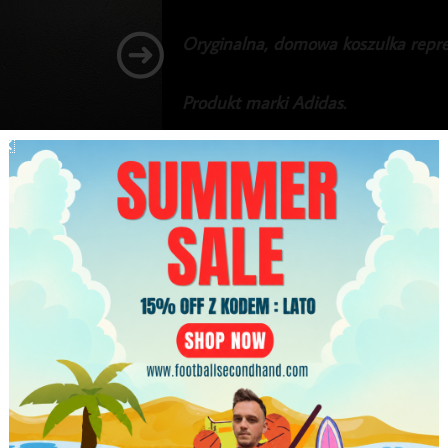
Oryginalna, domowa koszulka reprez
Produkt marki Adidas.
Na plecach legendarny Thomas Mul
Stan dobry, ze względu na drobne p
249.99
zł
Najniższa cena w ciągu ostatnich 30 dni:
249.99
zł