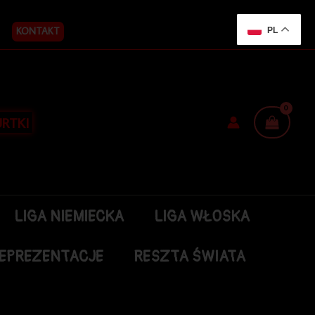
KONTAKT
PL
RTKI
LIGA NIEMIECKA
LIGA WŁOSKA
EPREZENTACJE
RESZTA ŚWIATA