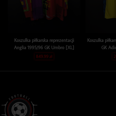
Koszulka piłkarska reprezentacji
Koszulka piłka
Anglia 1995/96 GK Umbro [XL]
GK Adi
849.99
zł
2