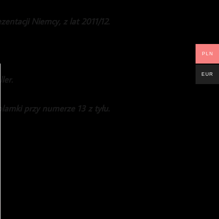
entacji Niemcy, z lat 2011/12.
PLN
EUR
ler.
lamki przy numerze 13 z tyłu.