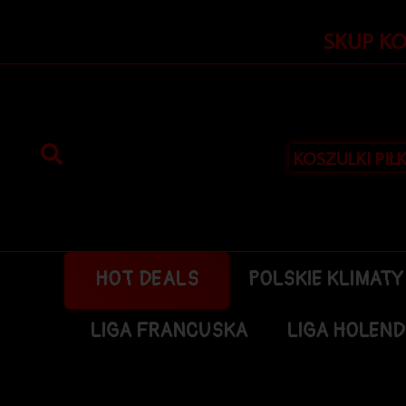
Przejdź
do
SKUP K
treści
KOSZULKI PIŁ
HOT DEALS
POLSKIE KLIMATY
LIGA FRANCUSKA
LIGA HOLEN