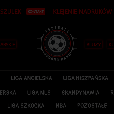
OSZULEK
KLEJENIE NADRUKÓW
KONTAKT
KARSKIE
BLUZY
KU
LIGA ANGIELSKA
LIGA HISZPAŃSKA
DERSKA
LIGA MLS
SKANDYNAWIA
R
LIGA SZKOCKA
NBA
POZOSTAŁE