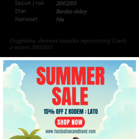
Sezon / rok
2002/03
Stan
Bardzo dobry
Nameset
Nie
Oryginalna, domowa koszulka reprezentacji Czech,
z sezonu 2002/03.
Produkt marki Puma, zachowany z kompletem
metek producenta.
269.99
zł
PLN
Najniższa cena w ciągu ostatnich 30 dni:
249.99
zł