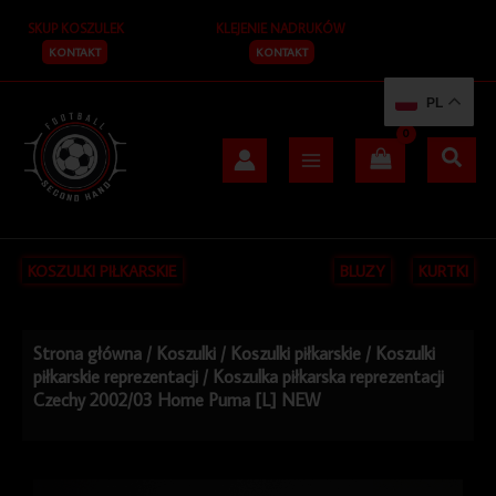
Przejdź
SKUP KOSZULEK
KLEJENIE NADRUKÓW
do
treści
KONTAKT
KONTAKT
PL
KOSZULKI PIŁKARSKIE
BLUZY
KURTKI
Strona główna
/
Koszulki
/
Koszulki piłkarskie
/
Koszulki
piłkarskie reprezentacji
/ Koszulka piłkarska reprezentacji
Czechy 2002/03 Home Puma [L] NEW