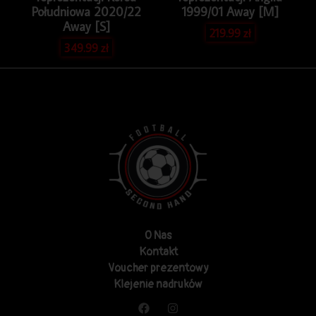
Południowa 2020/22
1999/01 Away [M]
Away [S]
219.99
zł
349.99
zł
O Nas
Kontakt
Voucher prezentowy
Klejenie nadruków