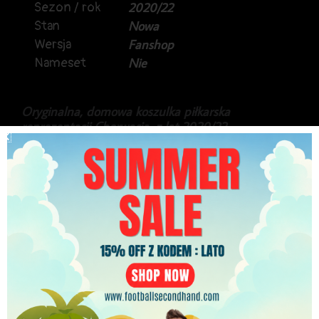
Sezon / rok
2020/22
Stan
Nowa
Wersja
Fanshop
Nameset
Nie
Oryginalna, domowa koszulka piłkarska
reprezentacji Chorwacja, z lat 2020/22.
Produkt marki Nike, zachowany z kompletem
metek producenta.
Stan idealny.
299.99
zł
PLN
Najniższa cena w ciągu ostatnich 30 dni:
299.99
zł