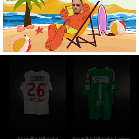
Brak w magazynie
Kategorie
Koszulki
,
Koszulki piłkarskie
,
Koszulki
piłkarskie reprezentacji
Podobne produkty