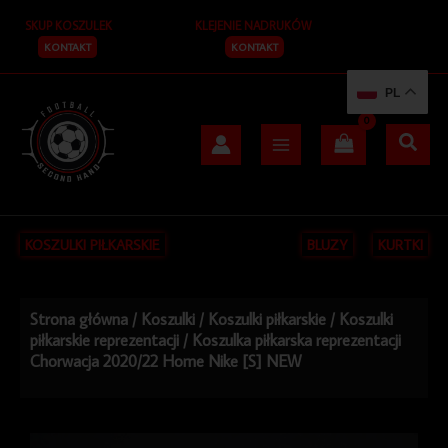
Przejdź
SKUP KOSZULEK
KLEJENIE NADRUKÓW
do
treści
KONTAKT
KONTAKT
PL
KOSZULKI PIŁKARSKIE
BLUZY
KURTKI
Strona główna
/
Koszulki
/
Koszulki piłkarskie
/
Koszulki
piłkarskie reprezentacji
/ Koszulka piłkarska reprezentacji
Chorwacja 2020/22 Home Nike [S] NEW