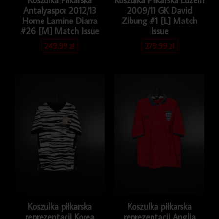
Koszulka Piłkarska
Koszulka Piłkarska Luzern
Antalyaspor 2012/13
2009/11 GK David
Home Lamine Diarra
Zibung #1 [L] Match
#26 [M] Match Issue
Issue
249.99
zł
279.99
zł
Koszulka piłkarska
Koszulka piłkarska
reprezentacji Korea
reprezentacji Anglia