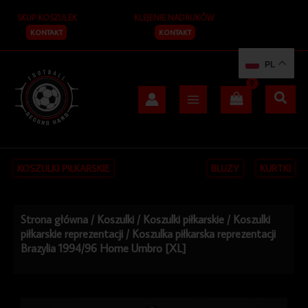
Przejdź
SKUP KOSZULEK
KLEJENIE NADRUKÓW
do
treści
KONTAKT
KONTAKT
PL
KOSZULKI PIŁKARSKIE
BLUZY
KURTKI
Strona główna
/
Koszulki
/
Koszulki piłkarskie
/
Koszulki
piłkarskie reprezentacji
/ Koszulka piłkarska reprezentacji
Brazylia 1994/96 Home Umbro [XL]