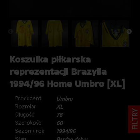
Koszulka piłkarska
reprezentacji Brazylia
1994/96 Home Umbro [XL]
Producent
Umbro
Rozmiar
XL
FILTRY
Długość
78
Szerokość
60
Sezon / rok
1994/96
Stan
Bardzo dobry