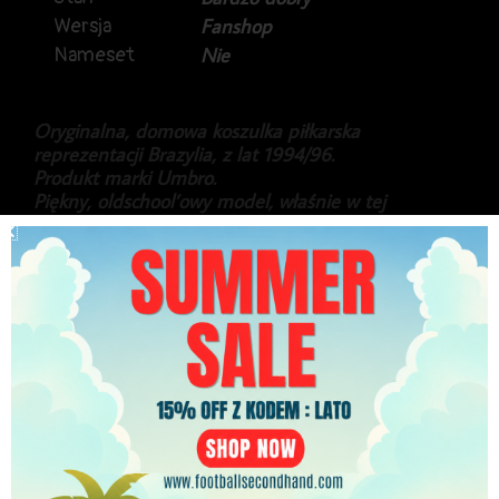
Wersja
Fanshop
Nameset
Nie
Oryginalna, domowa koszulka piłkarska
reprezentacji Brazylia, z lat 1994/96.
Produkt marki Umbro.
Piękny, oldschool’owy model, właśnie w tej
charakterystycznej, jaskrawożółtej koszulce
Canarinhos wywalczyli swój czwarty tytuł mistrzów
świata podczas legendarnych finałów USA ’94.
Stan bardzo dobry, dwa małe zaciągnięcia widoczne
na zdjęciach.
479.99
zł
PLN