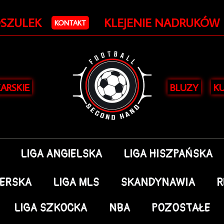
OSZULEK
KLEJENIE NADRUKÓW
KONTAKT
KARSKIE
BLUZY
KU
LIGA ANGIELSKA
LIGA HISZPAŃSKA
DERSKA
LIGA MLS
SKANDYNAWIA
R
LIGA SZKOCKA
NBA
POZOSTAŁE