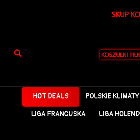
Przejdź
do
SKUP K
treści
KOSZULKI PIŁ
HOT DEALS
POLSKIE KLIMATY
LIGA FRANCUSKA
LIGA HOLEN