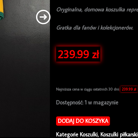
Oryginalna, domowa koszulka repreze
Gratka dla fanów i kolekcjonerów.
239.99
zł
Najniższa cena w ciągu ostatnich 30 dni:
239.99
zł
ilość
Dostępność:
1 w magazynie
Koszulka
piłkarska
DODAJ DO KOSZYKA
reprezentacji
Kategorie
Koszulki
,
Koszulki piłkarsk
Australia