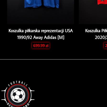
Koszulka piłkarska reprezentacji USA
Koszulka Pił
1990/92 Away Adidas [M]
2020/
699.99
zł
2