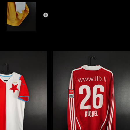
2014/16
Nike
Home
[M]