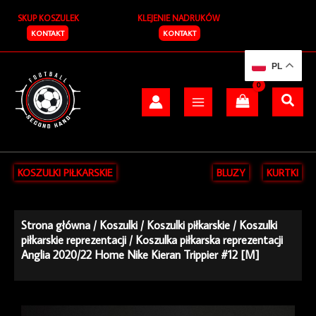
Przejdź
SKUP KOSZULEK
KLEJENIE NADRUKÓW
do
treści
KONTAKT
KONTAKT
PL
KOSZULKI PIŁKARSKIE
BLUZY
KURTKI
Strona główna
/
Koszulki
/
Koszulki piłkarskie
/
Koszulki
piłkarskie reprezentacji
/ Koszulka piłkarska reprezentacji
Anglia 2020/22 Home Nike Kieran Trippier #12 [M]