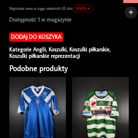
Najniższa cena w ciągu ostatnich 30 dni:
299.99
zł
ilość
Dostępność:
1 w magazynie
Koszulka
piłkarska
DODAJ DO KOSZYKA
reprezentacji
Anglia
Kategorie
Anglii
,
Koszulki
,
Koszulki piłkarskie
,
2020/22
Koszulki piłkarskie reprezentacji
Home
Nike
Podobne produkty
Kieran
Trippier
#12
[M]