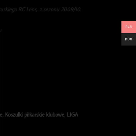
uskiego RC Lens, z sezonu 2009/10.
PLN
EUR
ie
,
Koszulki piłkarskie klubowe
,
LIGA