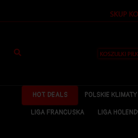
Przejdź
do
SKUP K
treści
KOSZULKI PIŁ
HOT DEALS
POLSKIE KLIMATY
LIGA FRANCUSKA
LIGA HOLEN