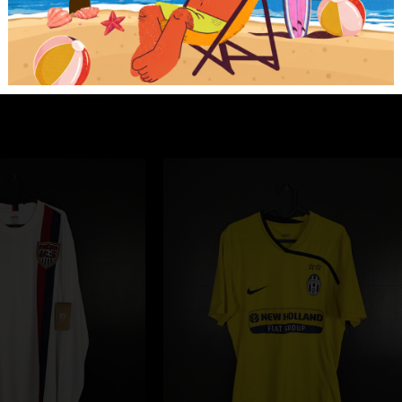
Reebok
[M]