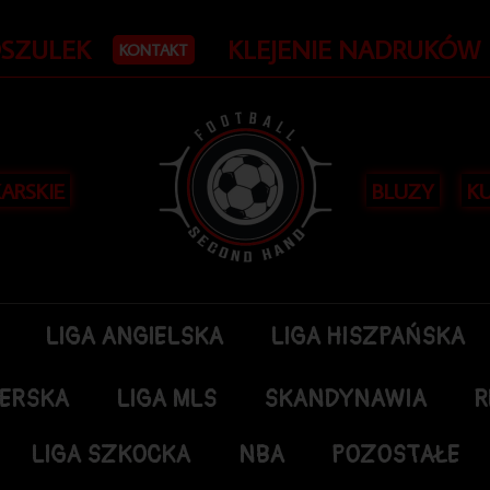
OSZULEK
KLEJENIE NADRUKÓW
KONTAKT
KARSKIE
BLUZY
KU
LIGA ANGIELSKA
LIGA HISZPAŃSKA
DERSKA
LIGA MLS
SKANDYNAWIA
R
LIGA SZKOCKA
NBA
POZOSTAŁE