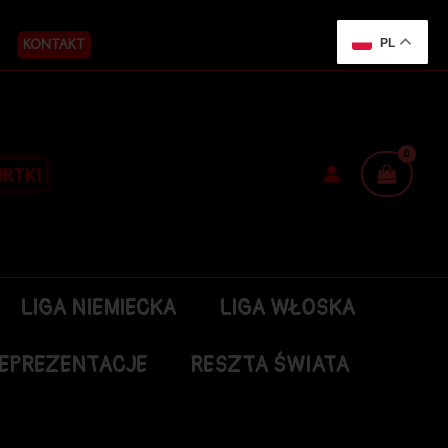
KONTAKT
PL
RTKI
LIGA NIEMIECKA
LIGA WŁOSKA
EPREZENTACJE
RESZTA ŚWIATA