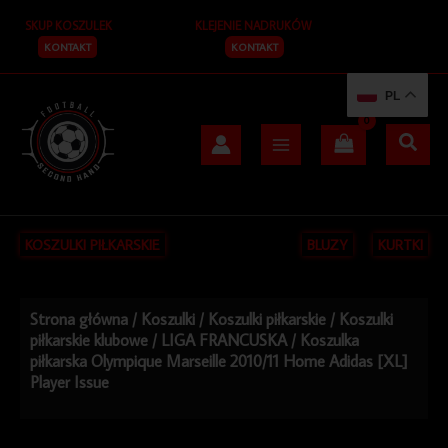
Przejdź
SKUP KOSZULEK
KLEJENIE NADRUKÓW
do
treści
KONTAKT
KONTAKT
PL
KOSZULKI PIŁKARSKIE
BLUZY
KURTKI
Strona główna
/
Koszulki
/
Koszulki piłkarskie
/
Koszulki
piłkarskie klubowe
/
LIGA FRANCUSKA
/ Koszulka
piłkarska Olympique Marseille 2010/11 Home Adidas [XL]
Player Issue