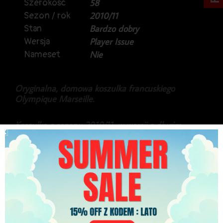
Szerokość
58
Sezon / rok
2010/11
Stan
Bardzo dobry
Wersja
Player Issue
Nameset
Nie
Oryginalna, domowa koszulka francuskiego
Olympique Marseille.
Koszulka z sezonu 2010/11, w wersji z długim
rękawem.
Model w wyższej wersji Adidas Formotion.
Gratka dla kolekcjonerów.