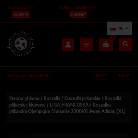
Przejdź
SKUP KOSZULEK
KLEJENIE NADRUKÓW
do
treści
KONTAKT
KONTAKT
PL
KOSZULKI PIŁKARSKIE
BLUZY
KURTKI
Strona główna
/
Koszulki
/
Koszulki piłkarskie
/
Koszulki
piłkarskie klubowe
/
LIGA FRANCUSKA
/ Koszulka
piłkarska Olympique Marseille 2000/01 Away Adidas [XL]