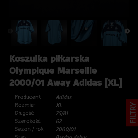
Koszulka piłkarska
Olympique Marseille
2000/01 Away Adidas [XL]
Producent
Adidas
Rozmiar
XL
FILTRY
Długość
75/81
Szerokość
62
Sezon / rok
2000/01
Stan
Bardzo dobry