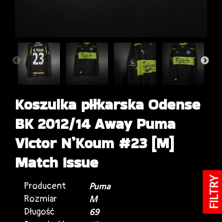
Koszulka piłkarska Odense
BK 2012/14 Away Puma
Victor N’Koum #23 [M]
Match Issue
FILTRY
Producent
Puma
Rozmiar
M
Długość
69