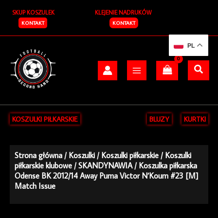
Przejdź
SKUP KOSZULEK
KLEJENIE NADRUKÓW
do
treści
KONTAKT
KONTAKT
PL
KOSZULKI PIŁKARSKIE
BLUZY
KURTKI
Strona główna
/
Koszulki
/
Koszulki piłkarskie
/
Koszulki
piłkarskie klubowe
/
SKANDYNAWIA
/ Koszulka piłkarska
Odense BK 2012/14 Away Puma Victor N’Koum #23 [M]
Match Issue