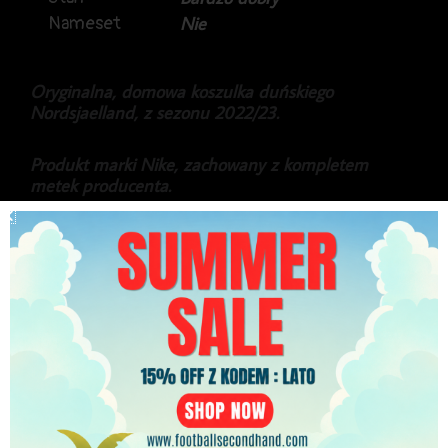
Nameset
Nie
Oryginalna, domowa koszulka duńskiego
Nordsjaelland, z sezonu 2022/23.
Produkt marki Nike, zachowany z kompletem
metek producenta.
Koszulka posiadała defekt w postaci odklejającego
się herbu, został on przyklejony na nowo.
199.99
zł
PLN