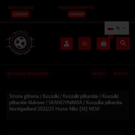
Przejdź
SKUP KOSZULEK
KLEJENIE NADRUKÓW
do
treści
KONTAKT
KONTAKT
PL
KOSZULKI PIŁKARSKIE
BLUZY
KURTKI
Strona główna
/
Koszulki
/
Koszulki piłkarskie
/
Koszulki
piłkarskie klubowe
/
SKANDYNAWIA
/ Koszulka piłkarska
Nordsjaelland 2022/23 Home Nike [M] NEW