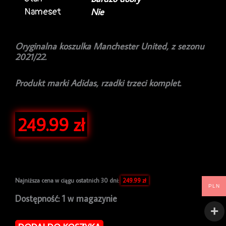
Nameset
Nie
Oryginalna koszulka Manchester United, z sezonu
2021/22.
Produkt marki Adidas, rzadki trzeci komplet.
249.99
zł
Najniższa cena w ciągu ostatnich 30 dni:
249.99
zł
PLN
ilość
Dostępność:
1 w magazynie
Koszulka
piłkarska