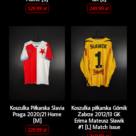
529.99
zł
249.99
zł
Koszulka Piłkarska Slavia
Koszulka piłkarska Górnik
Praga 2020/21 Home
Zabrze 2012/13 GK
[M]
Erima Mateusz Sławik
#1 [L] Match Issue
229.99
zł