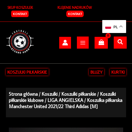
Przejdź
SKUP KOSZULEK
KLEJENIE NADRUKÓW
do
treści
KONTAKT
KONTAKT
PL
KOSZULKI PIŁKARSKIE
BLUZY
KURTKI
Strona główna
/
Koszulki
/
Koszulki piłkarskie
/
Koszulki
piłkarskie klubowe
/
LIGA ANGIELSKA
/ Koszulka piłkarska
Manchester United 2021/22 Third Adidas [M]