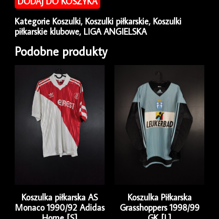
DODAJ DO KOSZYKA
Manchester
United
Kategorie
Koszulki
,
Koszulki piłkarskie
,
Koszulki
2021/22
piłkarskie klubowe
,
LIGA ANGIELSKA
Third
Adidas
Podobne produkty
[M]
Koszulka piłkarska AS
Koszulka Piłkarska
Monaco 1990/92 Adidas
Grasshoppers 1998/99
Home [S]
GK [L]