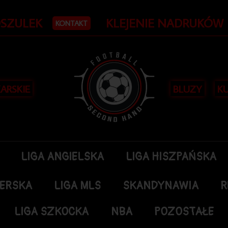
OSZULEK
KLEJENIE NADRUKÓW
KONTAKT
KARSKIE
BLUZY
KU
LIGA ANGIELSKA
LIGA HISZPAŃSKA
DERSKA
LIGA MLS
SKANDYNAWIA
R
LIGA SZKOCKA
NBA
POZOSTAŁE