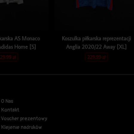
łkarska AS Monaco
Koszulka piłkarska reprezentacji
Adidas Home [S]
Anglia 2020/22 Away [XL]
29.99
zł
229.99
zł
O Nas
Kontakt
Voucher prezentowy
Klejenie nadruków