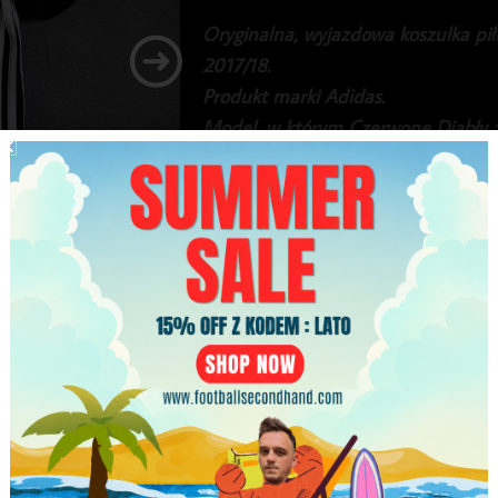
Oryginalna, wyjazdowa koszulka pi
2017/18.
Produkt marki Adidas.
Model, w którym Czerwone Diabły zd
Jose Mourinho.
Stan bardzo dobry.
249.99
zł
Najniższa cena w ciągu ostatnich 30 dni:
249.99
zł
Brak w magazynie