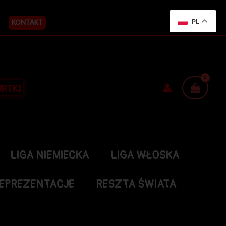
KONTAKT
PL
RTKI
LIGA NIEMIECKA
LIGA WŁOSKA
EPREZENTACJE
RESZTA ŚWIATA