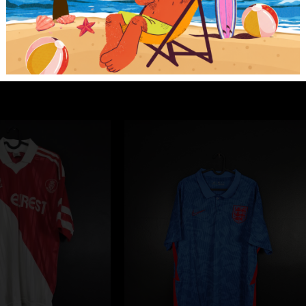
Kategorie
Koszulki
,
Koszulki piłkarsk
ANGIELSKA