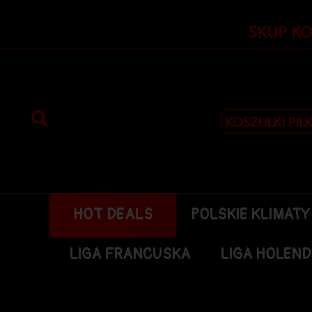
Przejdź
do
SKUP K
treści
KOSZULKI PIŁ
HOT DEALS
POLSKIE KLIMATY
LIGA FRANCUSKA
LIGA HOLEN