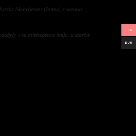
łkarska Manchester United, z sezonu
PLN
obyły v-ce mistrzostwo kraju, u sterów
EUR