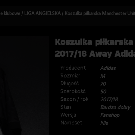
kie klubowe
/
LIGA ANGIELSKA
/ Koszulka piłkarska Manchester Un
Koszulka piłkarsk
2017/18 Away Adid
Producent
Adidas
Rozmiar
M
Długość
70
Szerokość
50
Sezon / rok
2017/18
Stan
Bardzo dobry
Wersja
Fanshop
Nameset
Nie