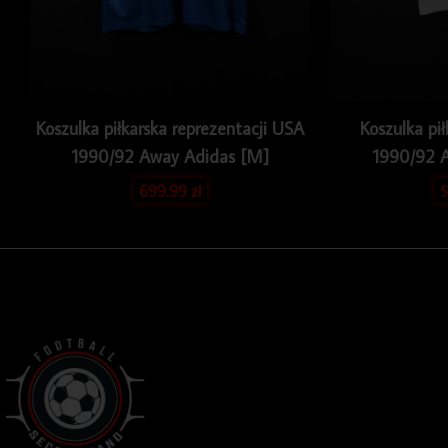
Koszulka piłkarska reprezentacji USA
Koszulka pi
1990/92 Away Adidas [M]
1990/92 
699.99
zł
5