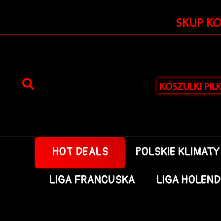
Przejdź
do
SKUP K
treści
KOSZULKI PIŁ
HOT DEALS
POLSKIE KLIMATY
LIGA FRANCUSKA
LIGA HOLEN