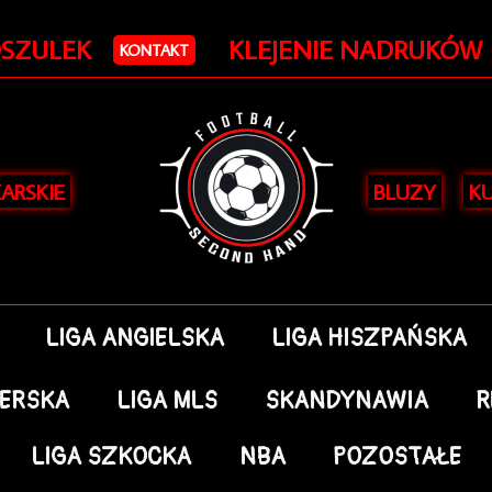
OSZULEK
KLEJENIE NADRUKÓW
KONTAKT
KARSKIE
BLUZY
KU
LIGA ANGIELSKA
LIGA HISZPAŃSKA
DERSKA
LIGA MLS
SKANDYNAWIA
R
LIGA SZKOCKA
NBA
POZOSTAŁE