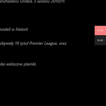
nchesteru United, z sezonu 2010/11.
deli w historii.
PLN
EUR
obywały 19 tytuł Premier League, oraz
abo widoczne plamki.