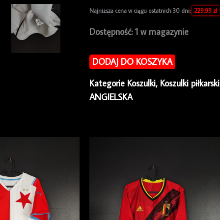
Najniższa cena w ciągu ostatnich 30 dni:
229.99
zł
ilość
Dostępność:
1 w magazynie
Koszulka
piłkarska
DODAJ DO KOSZYKA
Manchester
Kategorie
Koszulki
,
Koszulki piłkarsk
United
ANGIELSKA
2010/11
Away
Nike
[XL]