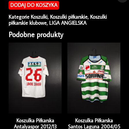
piłkarska
DODAJ DO KOSZYKA
Manchester
City
Kategorie
Koszulki
,
Koszulki piłkarskie
,
Koszulki
2019/20
piłkarskie klubowe
,
LIGA ANGIELSKA
Home
Puma
Podobne produkty
[M]
Koszulka Piłkarska
Koszulka Piłkarska
Antalyaspor 2012/13
Santos Laguna 2004/05