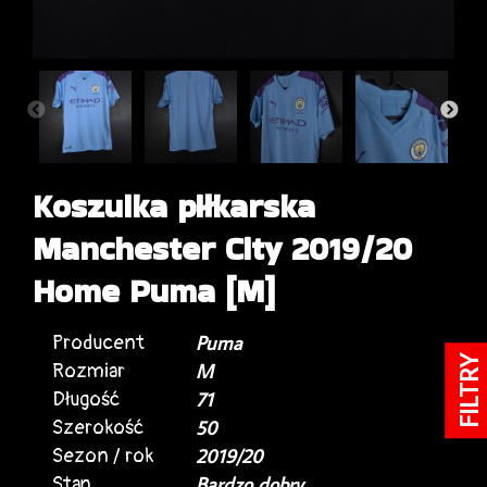
Koszulka piłkarska
Manchester City 2019/20
Home Puma [M]
Producent
Puma
FILTRY
Rozmiar
M
Długość
71
Szerokość
50
Sezon / rok
2019/20
Stan
Bardzo dobry