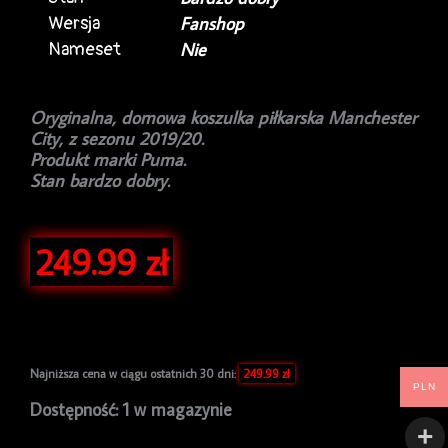
Wersja
Fanshop
Nameset
Nie
Oryginalna, domowa koszulka piłkarska Manchester
City, z sezonu 2019/20.
Produkt marki Puma.
Stan bardzo dobry.
249.99
zł
Najniższa cena w ciągu ostatnich 30 dni:
249.99
zł
PLN
ilość
Dostępność:
1 w magazynie
Koszulka