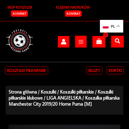
Przejdź
SKUP KOSZULEK
KLEJENIE NADRUKÓW
do
treści
KONTAKT
KONTAKT
PL
KOSZULKI PIŁKARSKIE
BLUZY
KURTKI
Strona główna
/
Koszulki
/
Koszulki piłkarskie
/
Koszulki
piłkarskie klubowe
/
LIGA ANGIELSKA
/ Koszulka piłkarska
Manchester City 2019/20 Home Puma [M]