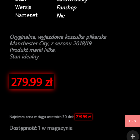
Wersja
Fanshop
Nameset
Nie
Oryginalna, wyjazdowa koszulka piłkarska
Manchester City, z sezonu 2018/19.
Produkt marki Nike.
Stan idealny.
279.99
zł
Najniższa cena w ciągu ostatnich 30 dni:
279.99
zł
PLN
ilość
Dostępność:
1 w magazynie
Koszulka