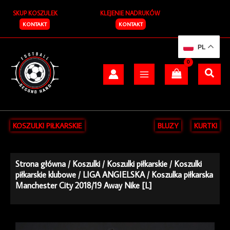
Przejdź
SKUP KOSZULEK
KLEJENIE NADRUKÓW
do
treści
KONTAKT
KONTAKT
PL
KOSZULKI PIŁKARSKIE
BLUZY
KURTKI
Strona główna
/
Koszulki
/
Koszulki piłkarskie
/
Koszulki
piłkarskie klubowe
/
LIGA ANGIELSKA
/ Koszulka piłkarska
Manchester City 2018/19 Away Nike [L]