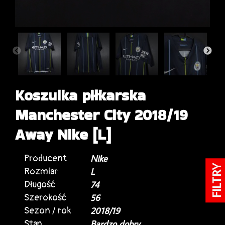
Koszulka piłkarska
Manchester City 2018/19
Away Nike [L]
Producent
Nike
FILTRY
Rozmiar
L
Długość
74
Szerokość
56
Sezon / rok
2018/19
Stan
Bardzo dobry