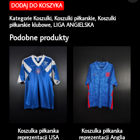
piłkarska
DODAJ DO KOSZYKA
Manchester
City
Kategorie
Koszulki
,
Koszulki piłkarskie
,
Koszulki
2018/19
piłkarskie klubowe
,
LIGA ANGIELSKA
Away
Nike
Podobne produkty
[L]
Koszulka piłkarska
Koszulka piłkarska
reprezentacji USA
reprezentacji Anglia