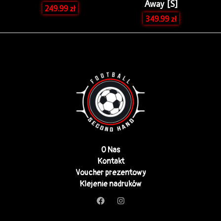
Away [S]
249.99
zł
349.99
zł
O Nas
Kontakt
Voucher prezentowy
Klejenie nadruków