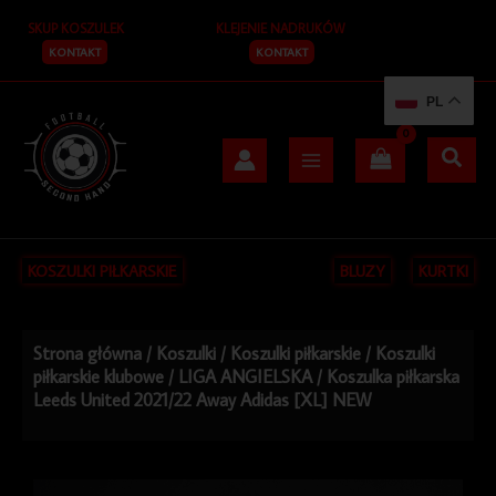
Przejdź
SKUP KOSZULEK
KLEJENIE NADRUKÓW
do
treści
KONTAKT
KONTAKT
PL
KOSZULKI PIŁKARSKIE
BLUZY
KURTKI
Strona główna
/
Koszulki
/
Koszulki piłkarskie
/
Koszulki
piłkarskie klubowe
/
LIGA ANGIELSKA
/ Koszulka piłkarska
Leeds United 2021/22 Away Adidas [XL] NEW