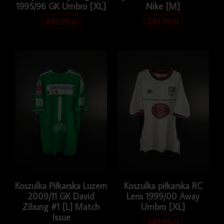
1995/96 GK Umbro [XL]
Nike [M]
849.99
zł
249.99
zł
Koszulka Piłkarska Luzern
Koszulka piłkarska RC
2009/11 GK David
Lens 1999/00 Away
Zibung #1 [L] Match
Umbro [XL]
Issue
249.99
zł