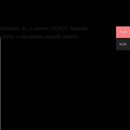
rlsruher SC, z sezonu 2021/22. Koszulka
PLN
slidze, z kapitanem zespołu Jerome
EUR