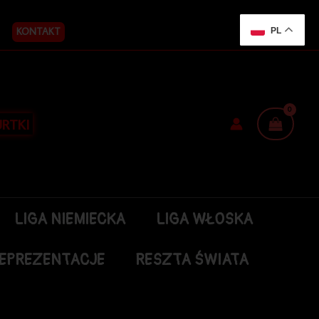
KONTAKT
PL
RTKI
LIGA NIEMIECKA
LIGA WŁOSKA
EPREZENTACJE
RESZTA ŚWIATA