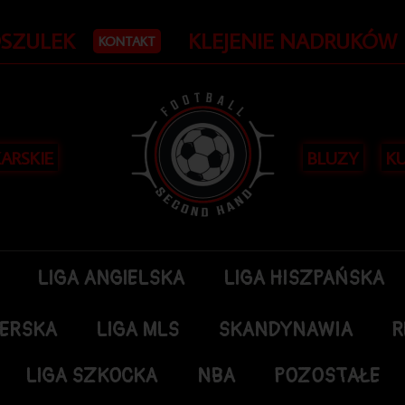
OSZULEK
KLEJENIE NADRUKÓW
KONTAKT
KARSKIE
BLUZY
KU
LIGA ANGIELSKA
LIGA HISZPAŃSKA
DERSKA
LIGA MLS
SKANDYNAWIA
R
LIGA SZKOCKA
NBA
POZOSTAŁE