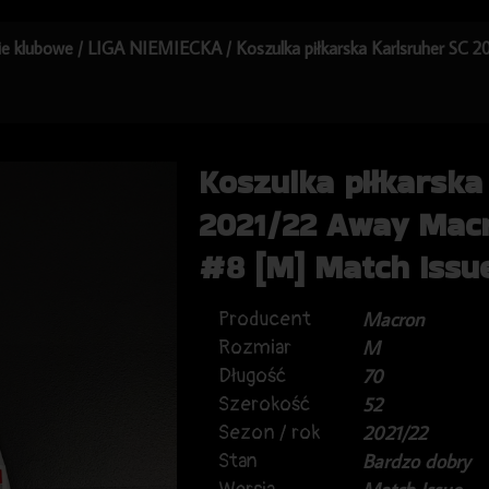
kie klubowe
/
LIGA NIEMIECKA
/ Koszulka piłkarska Karlsruher SC
Koszulka piłkarska
2021/22 Away Mac
#8 [M] Match Issu
Producent
Macron
Rozmiar
M
Długość
70
Szerokość
52
Sezon / rok
2021/22
Stan
Bardzo dobry