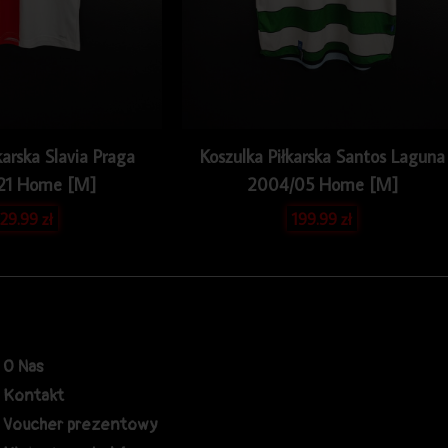
karska Slavia Praga
Koszulka Piłkarska Santos Laguna
21 Home [M]
2004/05 Home [M]
29.99
zł
199.99
zł
O Nas
Kontakt
Voucher prezentowy