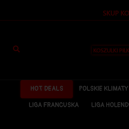
Przejdź
do
SKUP K
treści
KOSZULKI PIŁ
HOT DEALS
POLSKIE KLIMATY
LIGA FRANCUSKA
LIGA HOLEN