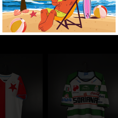
Kategorie
Koszulki
,
Koszulki piłkarsk
NIEMIECKA