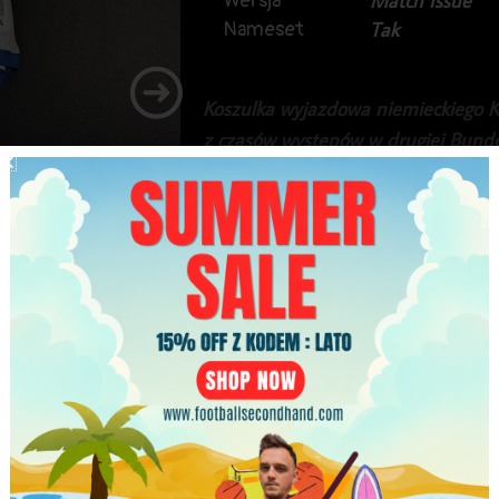
Wersja
Match Issue
Nameset
Tak
Koszulka wyjazdowa niemieckiego Ka
z czasów występów w drugiej Bunde
Gondorf’em na plecach.
279.99
zł
Najniższa cena w ciągu ostatnich 30 dni:
279.99
zł
Brak w magazynie