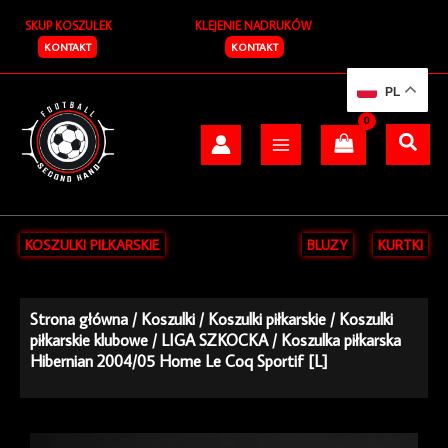
Przejdź
SKUP KOSZULEK
KLEJENIE NADRUKÓW
do
treści
KONTAKT
KONTAKT
PL
KOSZULKI PIŁKARSKIE
BLUZY
KURTKI
Strona główna
/
Koszulki
/
Koszulki piłkarskie
/
Koszulki
piłkarskie klubowe
/
LIGA SZKOCKA
/ Koszulka piłkarska
Hibernian 2004/05 Home Le Coq Sportif [L]