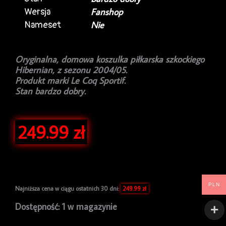
Wersja
Fanshop
Nameset
Nie
Oryginalna, domowa koszulka piłkarska szkockiego
Hibernian, z sezonu 2004/05.
Produkt marki Le Coq Sportif.
Stan bardzo dobry.
249.99
zł
PLN
Najniższa cena w ciągu ostatnich 30 dni:
249.99
zł
ilość
Dostępność:
1 w magazynie
Koszulka