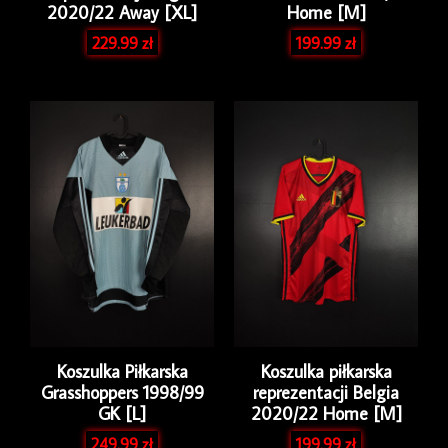
2020/22 Away [XL]
Home [M]
229.99
zł
199.99
zł
Koszulka Piłkarska
Koszulka piłkarska
Grasshoppers 1998/99
reprezentacji Belgia
GK [L]
2020/22 Home [M]
249.99
zł
199.99
zł