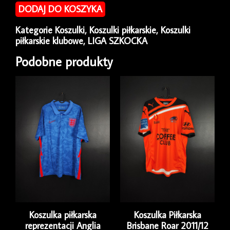
piłkarska
DODAJ DO KOSZYKA
Hibernian
2004/05
Kategorie
Koszulki
,
Koszulki piłkarskie
,
Koszulki
Home
piłkarskie klubowe
,
LIGA SZKOCKA
Le
Coq
Podobne produkty
Sportif
[L]
Koszulka piłkarska
Koszulka Piłkarska
reprezentacji Anglia
Brisbane Roar 2011/12