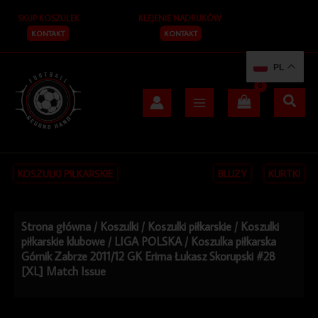
Przejdź
SKUP KOSZULEK
KLEJENIE NADRUKÓW
do
treści
KONTAKT
KONTAKT
PL
KOSZULKI PIŁKARSKIE
BLUZY
KURTKI
Strona główna
/
Koszulki
/
Koszulki piłkarskie
/
Koszulki
piłkarskie klubowe
/
LIGA POLSKA
/ Koszulka piłkarska
Górnik Zabrze 2011/12 GK Erima Łukasz Skorupski #28
[XL] Match Issue