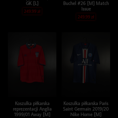
GK [L]
Buchel #26 [M] Match
Issue
249.99
zł
249.99
zł
Koszulka piłkarska
Koszulka piłkarska Paris
reprezentacji Anglia
Saint Germain 2019/20
1999/01 Away [M]
Nike Home [M]