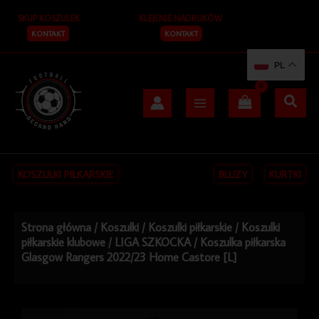
Przejdź
SKUP KOSZULEK
KLEJENIE NADRUKÓW
do
treści
KONTAKT
KONTAKT
PL
KOSZULKI PIŁKARSKIE
BLUZY
KURTKI
Strona główna
/
Koszulki
/
Koszulki piłkarskie
/
Koszulki
piłkarskie klubowe
/
LIGA SZKOCKA
/ Koszulka piłkarska
Glasgow Rangers 2022/23 Home Castore [L]