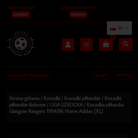
Przejdź
SKUP KOSZULEK
KLEJENIE NADRUKÓW
do
treści
KONTAKT
KONTAKT
PL
KOSZULKI PIŁKARSKIE
BLUZY
KURTKI
Strona główna
/
Koszulki
/
Koszulki piłkarskie
/
Koszulki
piłkarskie klubowe
/
LIGA SZKOCKA
/ Koszulka piłkarska
Glasgow Rangers 1994/96 Home Adidas [XL]