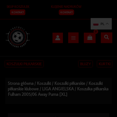
Przejdź
SKUP KOSZULEK
KLEJENIE NADRUKÓW
do
treści
KONTAKT
KONTAKT
PL
KOSZULKI PIŁKARSKIE
BLUZY
KURTKI
Strona główna
/
Koszulki
/
Koszulki piłkarskie
/
Koszulki
piłkarskie klubowe
/
LIGA ANGIELSKA
/ Koszulka piłkarska
Fulham 2005/06 Away Puma [XL]