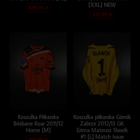
[XXL] NEW
849.99
zł
349.99
zł
Koszulka Piłkarska
Koszulka piłkarska Górnik
Brisbane Roar 2011/12
Zabrze 2012/13 GK
Home [M]
Erima Mateusz Sławik
#1 [L] Match Issue
199.99
zł