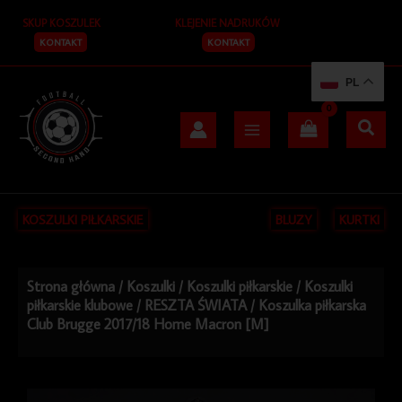
Przejdź
SKUP KOSZULEK
KLEJENIE NADRUKÓW
do
treści
KONTAKT
KONTAKT
PL
KOSZULKI PIŁKARSKIE
BLUZY
KURTKI
Strona główna
/
Koszulki
/
Koszulki piłkarskie
/
Koszulki
piłkarskie klubowe
/
RESZTA ŚWIATA
/ Koszulka piłkarska
Club Brugge 2017/18 Home Macron [M]