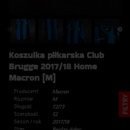
Koszulka piłkarska Club
Brugge 2017/18 Home
Macron [M]
Producent
Macron
FILTRY
Rozmiar
M
Długość
72/73
Szerokość
52
Sezon / rok
2017/18
Stan
Bardzo dobry