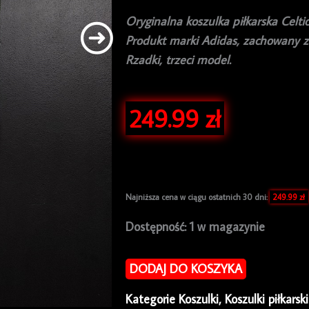
Oryginalna koszulka piłkarska Celt
Produkt marki Adidas, zachowany 
Rzadki, trzeci model.
249.99
zł
Najniższa cena w ciągu ostatnich 30 dni:
249.99
zł
ilość
Dostępność:
1 w magazynie
Koszulka
piłkarska
DODAJ DO KOSZYKA
Celtic
Kategorie
Koszulki
,
Koszulki piłkarsk
Glasgow