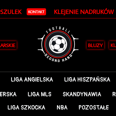
OSZULEK
KLEJENIE NADRUKÓW
KONTAKT
KARSKIE
BLUZY
KU
LIGA ANGIELSKA
LIGA HISZPAŃSKA
DERSKA
LIGA MLS
SKANDYNAWIA
R
LIGA SZKOCKA
NBA
POZOSTAŁE