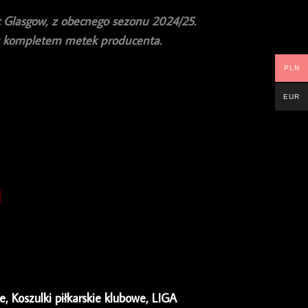
ic Glasgow, z obecnego sezonu 2024/25.
z kompletem metek producenta.
PLN
EUR
ie
,
Koszulki piłkarskie klubowe
,
LIGA