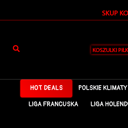
Przejdź
do
SKUP K
treści
KOSZULKI PIŁ
HOT DEALS
POLSKIE KLIMATY
LIGA FRANCUSKA
LIGA HOLEN