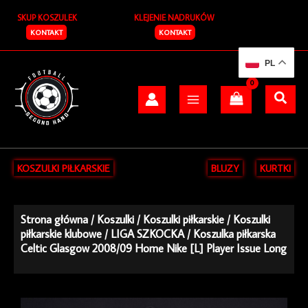
Przejdź
SKUP KOSZULEK
KLEJENIE NADRUKÓW
do
treści
KONTAKT
KONTAKT
PL
KOSZULKI PIŁKARSKIE
BLUZY
KURTKI
Strona główna
/
Koszulki
/
Koszulki piłkarskie
/
Koszulki
piłkarskie klubowe
/
LIGA SZKOCKA
/ Koszulka piłkarska
Celtic Glasgow 2008/09 Home Nike [L] Player Issue Long