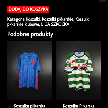
Koszulka
piłkarska
DODAJ DO KOSZYKA
Celtic
Glasgow
Kategorie
Koszulki
,
Koszulki piłkarskie
,
Koszulki
2008/09
piłkarskie klubowe
,
LIGA SZKOCKA
Home
Nike
Podobne produkty
[L]
Player
Issue
Long
Koszulka piłkarska
Koszulka Piłkarska