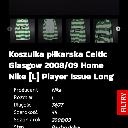
Koszulka piłkarska Celtic
Glasgow 2008/09 Home
Nike [L] Player Issue Long
Producent
Nike
FILTRY
Rozmiar
L
Długość
74/77
Szerokość
55
Sezon / rok
2008/09
Stan
Bardzo dobry