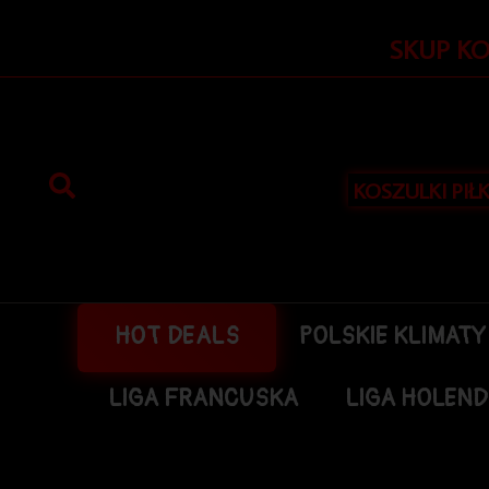
Przejdź
do
SKUP K
treści
KOSZULKI PIŁ
HOT DEALS
POLSKIE KLIMATY
LIGA FRANCUSKA
LIGA HOLEN