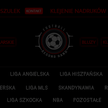
OSZULEK
KLEJENIE NADRUKÓW
KONTAKT
KARSKIE
BLUZY
KU
LIGA ANGIELSKA
LIGA HISZPAŃSKA
DERSKA
LIGA MLS
SKANDYNAWIA
R
LIGA SZKOCKA
NBA
POZOSTAŁE