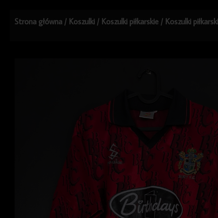
Strona główna
/
Koszulki
/
Koszulki piłkarskie
/
Koszulki piłkars