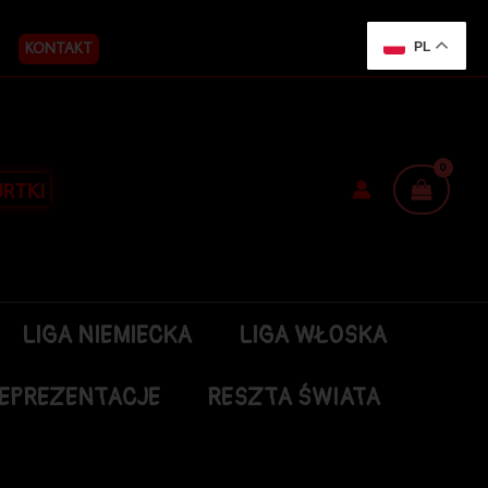
KONTAKT
PL
RTKI
LIGA NIEMIECKA
LIGA WŁOSKA
EPREZENTACJE
RESZTA ŚWIATA