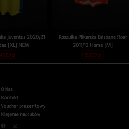
rska Juventus 2020/21
Koszulka Piłkarska Brisbane Roar
das [XL] NEW
2011/12 Home [M]
49.99
zł
199.99
zł
O Nas
Kontakt
Voucher prezentowy
Klejenie nadruków