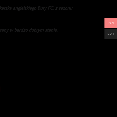
karska angielskiego Bury FC, z sezonu
PLN
owany w bardzo dobrym stanie.
EUR