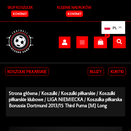
Przejdź
SKUP KOSZULEK
KLEJENIE NADRUKÓW
do
treści
KONTAKT
KONTAKT
PL
KOSZULKI PIŁKARSKIE
BLUZY
KURTKI
Strona główna
/
Koszulki
/
Koszulki piłkarskie
/
Koszulki
piłkarskie klubowe
/
LIGA NIEMIECKA
/ Koszulka piłkarska
Borussia Dortmund 2013/15 Third Puma [M] Long