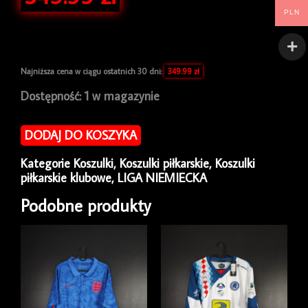
PLN
Najniższa cena w ciągu ostatnich 30 dni:
349.99
zł
ilość
Dostępność:
1 w magazynie
Koszulka
piłkarska
DODAJ DO KOSZYKA
Borussia
Dortmund
Kategorie
Koszulki
,
Koszulki piłkarskie
,
Koszulki
2013/15
piłkarskie klubowe
,
LIGA NIEMIECKA
Third
Puma
Podobne produkty
[M]
Long