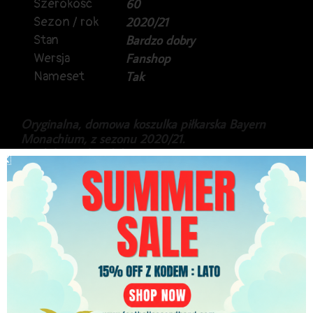
Szerokość
60
Sezon / rok
2020/21
Stan
Bardzo dobry
Wersja
Fanshop
Nameset
Tak
Oryginalna, domowa koszulka piłkarska Bayern
Monachium, z sezonu 2020/21.
Produkt marki Adidas, w wyższej, meczowej wersji
Heat Rdy.
Na plecach David Alaba, a koszulka jest z jego
ostatniego sezonu w barwach Bayernu, przed
transferem do Real Madryt.
Stan idealny.
399.99
zł
PLN