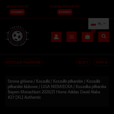
Przejdź
SKUP KOSZULEK
KLEJENIE NADRUKÓW
do
treści
KONTAKT
KONTAKT
PL
KOSZULKI PIŁKARSKIE
BLUZY
KURTKI
Strona główna
/
Koszulki
/
Koszulki piłkarskie
/
Koszulki
piłkarskie klubowe
/
LIGA NIEMIECKA
/ Koszulka piłkarska
Bayern Monachium 2020/21 Home Adidas David Alaba
#27 [XL] Authentic