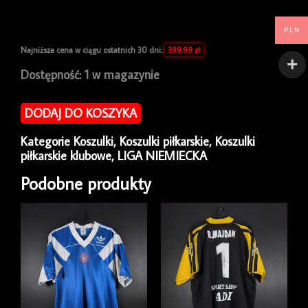
PLN
Najniższa cena w ciągu ostatnich 30 dni:
399.99
zł
ilość
Dostępność:
1 w magazynie
Koszulka
piłkarska
DODAJ DO KOSZYKA
Bayern
Monachium
Kategorie
Koszulki
,
Koszulki piłkarskie
,
Koszulki
2000/02
piłkarskie klubowe
,
LIGA NIEMIECKA
Away
Adidas
Podobne produkty
[M]