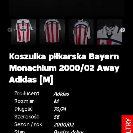
Koszulka piłkarska Bayern
Monachium 2000/02 Away
Adidas [M]
Producent
Adidas
Rozmiar
M
Długość
70/74
Szerokość
56
FILTRY
Sezon / rok
2000/02
Stan
Bardzo dobry