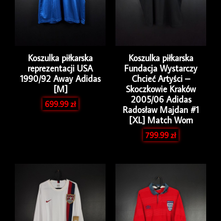
Koszulka piłkarska
Koszulka piłkarska
reprezentacji USA
Fundacja Wystarczy
1990/92 Away Adidas
Chcieć Artyści –
[M]
Skoczkowie Kraków
2005/06 Adidas
699.99
zł
Radosław Majdan #1
[XL] Match Worn
799.99
zł