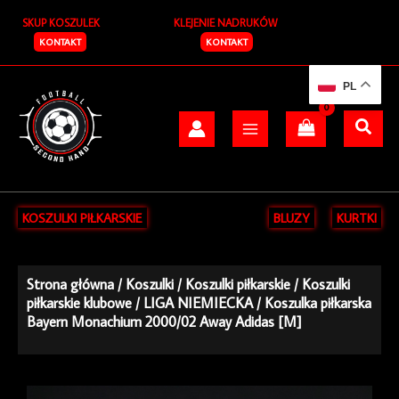
Przejdź
SKUP KOSZULEK
KLEJENIE NADRUKÓW
do
treści
KONTAKT
KONTAKT
PL
KOSZULKI PIŁKARSKIE
BLUZY
KURTKI
Strona główna
/
Koszulki
/
Koszulki piłkarskie
/
Koszulki
piłkarskie klubowe
/
LIGA NIEMIECKA
/ Koszulka piłkarska
Bayern Monachium 2000/02 Away Adidas [M]