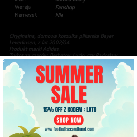
Wersja
Fanshop
Nameset
Nie
Oryginalna, domowa koszulka piłkarska Bayer
Leverkusen, z lat 2002/04.
Produkt marki Adidas.
Trykot za czasów: Berbatov, Lucio, czy Radosław
Kałużny.
Stan bardzo dobry, kilka drobnych zmechaceń.
279.99
zł
PLN
Najniższa cena w ciągu ostatnich 30 dni:
279.99
zł