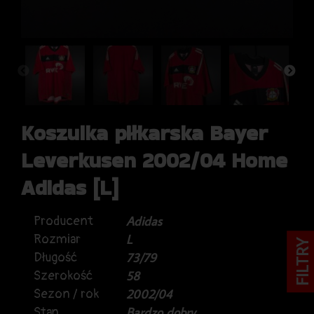
Koszulka piłkarska Bayer
Leverkusen 2002/04 Home
Adidas [L]
Producent
Adidas
Rozmiar
L
FILTRY
Długość
73/79
Szerokość
58
Sezon / rok
2002/04
Stan
Bardzo dobry