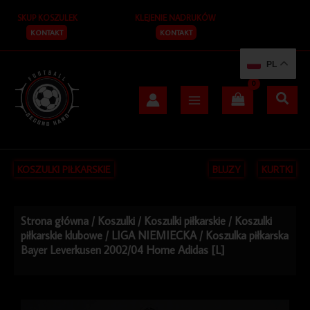
Przejdź
SKUP KOSZULEK
KLEJENIE NADRUKÓW
do
treści
KONTAKT
KONTAKT
PL
KOSZULKI PIŁKARSKIE
BLUZY
KURTKI
Strona główna
/
Koszulki
/
Koszulki piłkarskie
/
Koszulki
piłkarskie klubowe
/
LIGA NIEMIECKA
/ Koszulka piłkarska
Bayer Leverkusen 2002/04 Home Adidas [L]