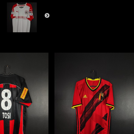
#20
[M]