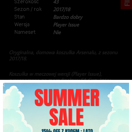
Szerokość
43
Sezon / rok
2017/18
Stan
Bardzo dobry
Wersja
Player Issue
Nameset
Nie
Oryginalna, domowa koszulka Arsenalu, z sezonu
2017/18.
Koszulka w meczowej wersji (Player Issue),
przeznaczona na mecz finałowy FA Cup, który
Arsenal wygrał.
Bardzo rzadka koszulka, w niedostępnej do kupna
wersji.
Gratka dla fanów i kolekcjonerów.