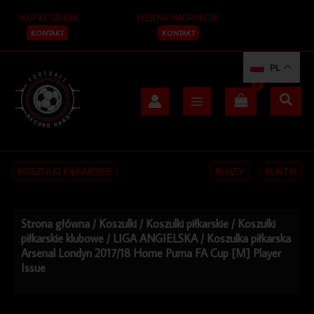
Przejdź
SKUP KOSZULEK
KLEJENIE NADRUKÓW
do
treści
KONTAKT
KONTAKT
PL
KOSZULKI PIŁKARSKIE
BLUZY
KURTKI
Strona główna
/
Koszulki
/
Koszulki piłkarskie
/
Koszulki
piłkarskie klubowe
/
LIGA ANGIELSKA
/ Koszulka piłkarska
Arsenal Londyn 2017/18 Home Puma FA Cup [M] Player
Issue