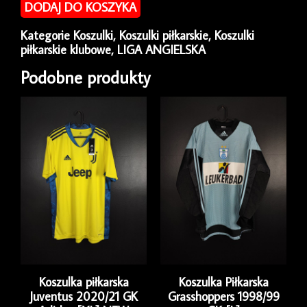
DODAJ DO KOSZYKA
Arsenal
2008/10
Kategorie
Koszulki
,
Koszulki piłkarskie
,
Koszulki
Home
piłkarskie klubowe
,
LIGA ANGIELSKA
Nike
[S]
Podobne produkty
Koszulka piłkarska
Koszulka Piłkarska
Juventus 2020/21 GK
Grasshoppers 1998/99