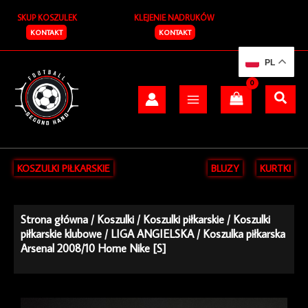
Przejdź
SKUP KOSZULEK
KLEJENIE NADRUKÓW
do
treści
KONTAKT
KONTAKT
PL
KOSZULKI PIŁKARSKIE
BLUZY
KURTKI
Strona główna
/
Koszulki
/
Koszulki piłkarskie
/
Koszulki
piłkarskie klubowe
/
LIGA ANGIELSKA
/ Koszulka piłkarska
Arsenal 2008/10 Home Nike [S]