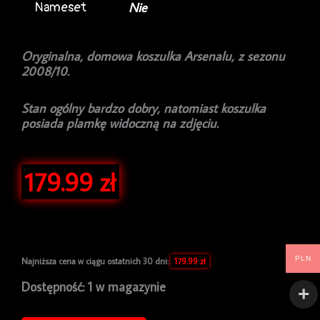
Nameset
Nie
Oryginalna, domowa koszulka Arsenalu, z sezonu
2008/10.
Stan ogólny bardzo dobry, natomiast koszulka
posiada plamkę widoczną na zdjęciu.
179.99
zł
PLN
Najniższa cena w ciągu ostatnich 30 dni:
179.99
zł
ilość
Dostępność:
1 w magazynie
Koszulka
piłkarska