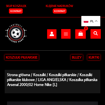
Przejdź
SKUP KOSZULEK
KLEJENIE NADRUKÓW
do
treści
KONTAKT
KONTAKT
PL
KOSZULKI PIŁKARSKIE
BLUZY
KURTKI
Strona główna
/
Koszulki
/
Koszulki piłkarskie
/
Koszulki
piłkarskie klubowe
/
LIGA ANGIELSKA
/ Koszulka piłkarska
Arsenal 2000/02 Home Nike [L]