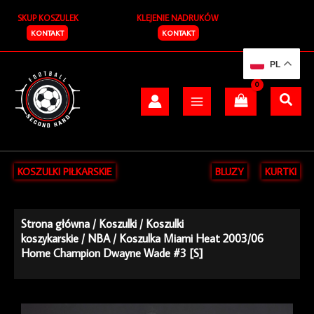
Przejdź
SKUP KOSZULEK
KLEJENIE NADRUKÓW
do
treści
KONTAKT
KONTAKT
PL
KOSZULKI PIŁKARSKIE
BLUZY
KURTKI
Strona główna
/
Koszulki
/
Koszulki
koszykarskie
/
NBA
/ Koszulka Miami Heat 2003/06
Home Champion Dwayne Wade #3 [S]