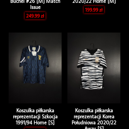
Buchel #26 [M] Match
2020/22 Home [M]
Issue
199.99
zł
249.99
zł
Koszulka piłkarska
Koszulka piłkarska
reprezentacji Szkocja
reprezentacji Korea
1991/94 Home [S]
Południowa 2020/22
Away [S]