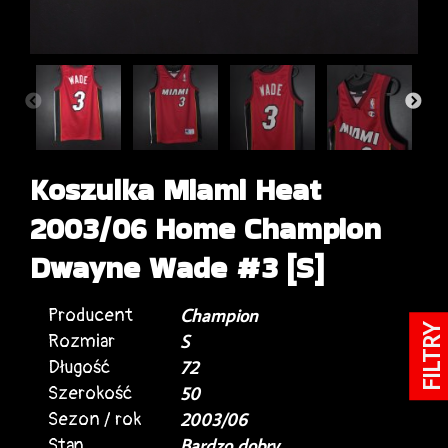
Koszulka Miami Heat
2003/06 Home Champion
Dwayne Wade #3 [S]
Producent
Champion
FILTRY
Rozmiar
S
Długość
72
Szerokość
50
Sezon / rok
2003/06
Stan
Bardzo dobry