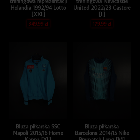
treningowa reprezentacji
treningowa Newcastle
Holandia 1992/94 Lotto
United 2022/23 Castore
[XXL]
[L]
349.99
zł
179.99
zł
Bluza piłkarska SSC
Bluza piłkarska
Napoli 2015/16 Home
Barcelona 2014/15 Nike
Kappa [XL]
Prematch Long [M]