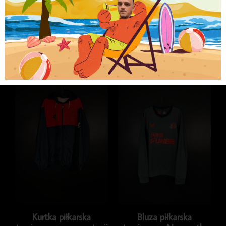
Brak w magazynie
Kategoria
BLUZY KLUBOWE I REPREZENTACJI
Podobne produkty
Kurtka piłkarska
Bluza piłkarska