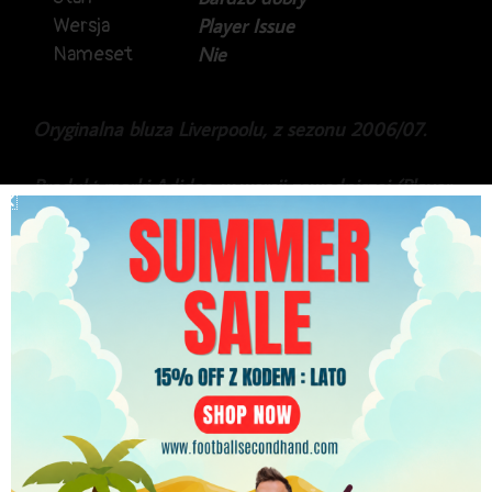
Wersja
Player Issue
Nameset
Nie
Oryginalna bluza Liverpoolu, z sezonu 2006/07.
Produkt marki Adidas, w wersji zawodniczej (Player
Issue), formotion.
Stan dobry, ze względu na drobne zmechacenia.
199.99
zł
PLN
Najniższa cena w ciągu ostatnich 30 dni:
199.99
zł