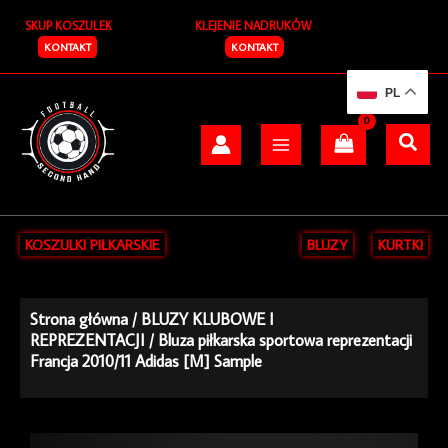
Przejdź
SKUP KOSZULEK
KLEJENIE NADRUKÓW
do
treści
KONTAKT
KONTAKT
PL
KOSZULKI PIŁKARSKIE
BLUZY
KURTKI
Strona główna
/
BLUZY KLUBOWE I
REPREZENTACJI
/ Bluza piłkarska sportowa reprezentacji
Francja 2010/11 Adidas [M] Sample