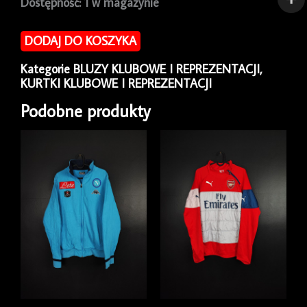
ilość
Dostępność:
1 w magazynie
Bluza
piłkarska
DODAJ DO KOSZYKA
sportowa
reprezentacji
Kategorie
BLUZY KLUBOWE I REPREZENTACJI
,
Francja
KURTKI KLUBOWE I REPREZENTACJI
2010/11
Adidas
Podobne produkty
[M]
Sample