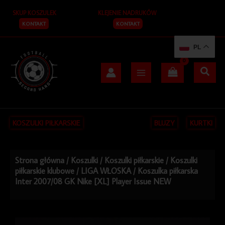
Przejdź
SKUP KOSZULEK
KLEJENIE NADRUKÓW
do
treści
KONTAKT
KONTAKT
PL
KOSZULKI PIŁKARSKIE
BLUZY
KURTKI
Strona główna
/
Koszulki
/
Koszulki piłkarskie
/
Koszulki
piłkarskie klubowe
/
LIGA WŁOSKA
/ Koszulka piłkarska
Inter 2007/08 GK Nike [XL] Player Issue NEW