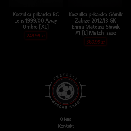
Koszulka piłkarska RC
Koszulka piłkarska Górnik
Lens 1999/00 Away
Zabrze 2012/13 GK
Umbro [XL]
Erima Mateusz Sławik
#1 [L] Match Issue
249.99
zł
369.99
zł
O Nas
Kontakt