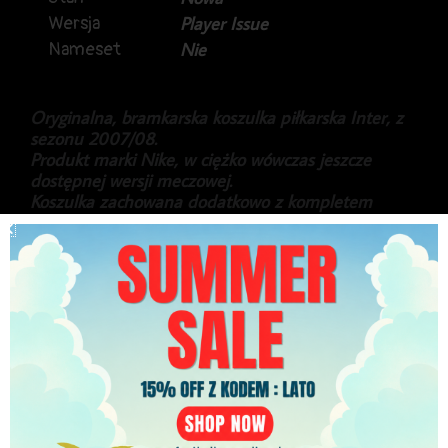
Wersja
Player Issue
Nameset
Nie
Oryginalna, bramkarska koszulka piłkarska Inter, z
sezonu 2007/08.
Produkt marki Nike, w ciężko wówczas jeszcze
dostępnej wersji meczowej.
Koszulka zachowana dodatkowo z kompletem
metek producenta.
Stan idealny, dokładnie w takim modelu
występował Julio Cesar oraz Francesco Toldo.
Gratka dla kolekcjonerów.
599.99
zł
PLN