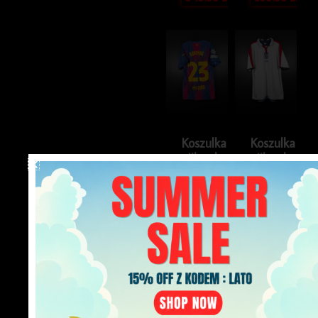
Koszulka
Koszulka
piłkarska
piłkarska
FC
reprezentacji
Barcelona
Anglia
2025/26
2004/06
Home
Home
Nike
Umbro
Jules
[XL]
Kounde
249.99
zł
#23
[M]
ADV