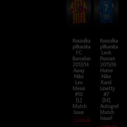
Koszulka
Koszulka
piłkarska
piłkarska
FC
Lech
Barcelona
Poznań
2013/14
2015/16
Away
Home
Nike
Nike
Leo
Karol
Messi
Linetty
#10
#7
[L]
[M]
Match
Autografy
Issue
Match
Issue?
2,999.99
zł
1,199.99
zł