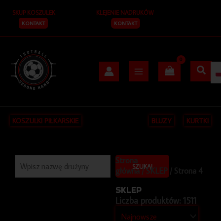
Przejdź
SKUP KOSZULEK
KLEJENIE NADRUKÓW
do
treści
KONTAKT
KONTAKT
KOSZULKI PIŁKARSKIE
BLUZY
KURTKI
Szukaj
Strona
SZUKAJ
główna
/
SKLEP
/ Strona 4
SKLEP
Liczba produktów: 1511