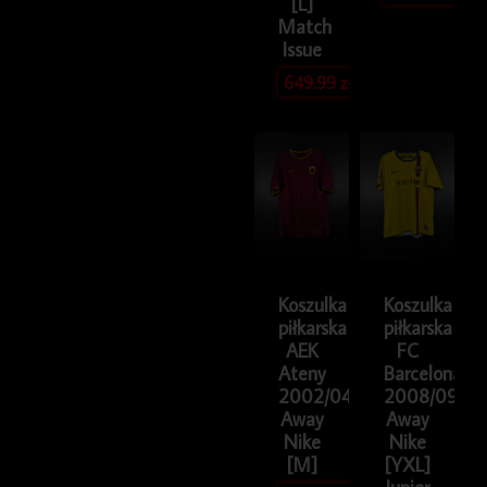
[L]
Match
Issue
649.99
zł
Koszulka
Koszulka
piłkarska
piłkarska
AEK
FC
Ateny
Barcelona
2002/04
2008/09
Away
Away
Nike
Nike
[M]
[YXL]