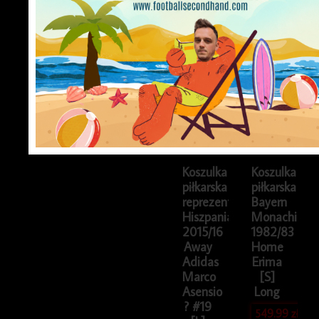
UCL
699.99
zł
Koszulka
Koszulka
piłkarska
piłkarska
reprezentacji
Bayern
Hiszpania
Monachium
2015/16
1982/83
Away
Home
Adidas
Erima
Marco
[S]
Asensio
Long
? #19
549.99
zł