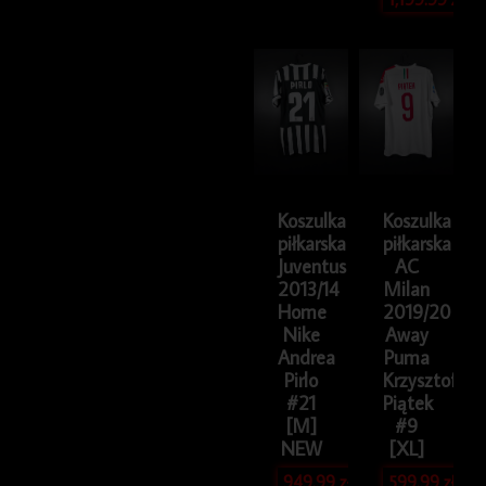
Koszulka
Koszulka
piłkarska
piłkarska
Juventus
AC
2013/14
Milan
Home
2019/20
Nike
Away
Andrea
Puma
Pirlo
Krzysztof
#21
Piątek
[M]
#9
NEW
[XL]
949.99
zł
599.99
zł