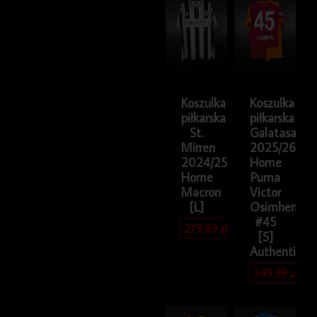
Koszulka
Koszulka
piłkarska
piłkarska
St.
Galatasaray
Mirren
2025/26
2024/25
Home
Home
Puma
Macron
Victor
[L]
Osimhen
#45
279.99
zł
[S]
Authentic
349.99
zł