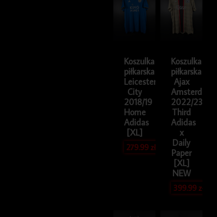
Koszulka
Koszulka
piłkarska
piłkarska
Leicester
Ajax
City
Amsterdam
2018/19
2022/23
Home
Third
Adidas
Adidas
[XL]
x
Daily
279.99
zł
Paper
[XL]
NEW
399.99
zł