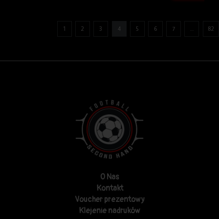
1
2
3
4
5
6
7
…
82
O Nas
Kontakt
Voucher prezentowy
Klejenie nadruków