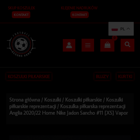
Przejdź
SKUP KOSZULEK
KLEJENIE NADRUKÓW
do
treści
KONTAKT
KONTAKT
PL
KOSZULKI PIŁKARSKIE
BLUZY
KURTKI
Strona główna
/
Koszulki
/
Koszulki piłkarskie
/
Koszulki
piłkarskie reprezentacji
/ Koszulka piłkarska reprezentacji
Anglia 2020/22 Home Nike Jadon Sancho #11 [XS] Vapor