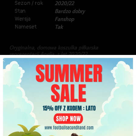
Sezon / rok
2020/22
Stan
Bardzo dobry
Wersja
Fanshop
Nameset
Tak
Oryginalna, domowa koszulka piłkarska
reprezentacji Anglia, z lat 2020/22.
Produkt marki Nike, w wyższej wersji Vapor.
Na plecach Jadon Sancho.
Stan bardzo dobry.
229.99
zł
PLN
Najniższa cena w ciągu ostatnich 30 dni:
229.99
zł