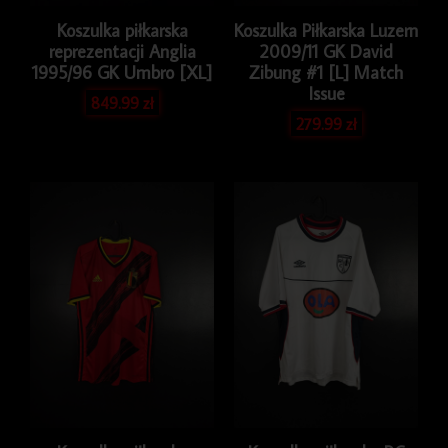
Koszulka piłkarska
Koszulka Piłkarska Luzern
reprezentacji Anglia
2009/11 GK David
1995/96 GK Umbro [XL]
Zibung #1 [L] Match
Issue
849.99
zł
279.99
zł